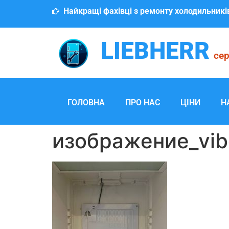
Найкращі фахівці з ремонту холодильникі
LIEBHERR
сер
ГОЛОВНА
ПРО НАС
ЦІНИ
Н
изображение_vib