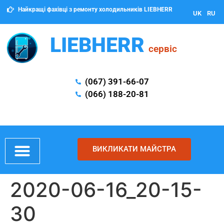
Найкращі фахівці з ремонту холодильників LIEBHERR
UK
RU
LIEBHERR
сервіс
(067) 391-66-07
(066) 188-20-81
ВИКЛИКАТИ МАЙСТРА
НАШІ РОБОТИ
2020-06-16_20-15-
30